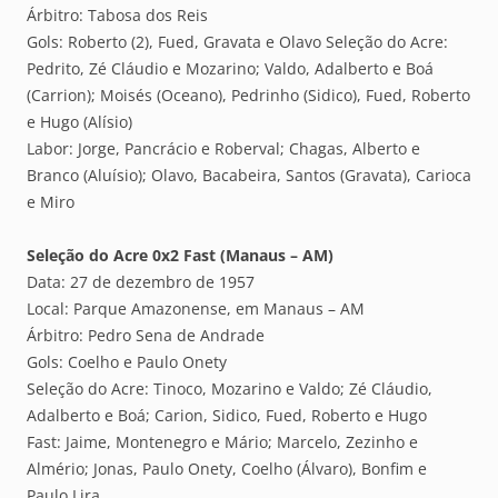
Árbitro: Tabosa dos Reis
Gols: Roberto (2), Fued, Gravata e Olavo Seleção do Acre:
Pedrito, Zé Cláudio e Mozarino; Valdo, Adalberto e Boá
(Carrion); Moisés (Oceano), Pedrinho (Sidico), Fued, Roberto
e Hugo (Alísio)
Labor: Jorge, Pancrácio e Roberval; Chagas, Alberto e
Branco (Aluísio); Olavo, Bacabeira, Santos (Gravata), Carioca
e Miro
Seleção do Acre 0x2 Fast (Manaus – AM)
Data: 27 de dezembro de 1957
Local: Parque Amazonense, em Manaus – AM
Árbitro: Pedro Sena de Andrade
Gols: Coelho e Paulo Onety
Seleção do Acre: Tinoco, Mozarino e Valdo; Zé Cláudio,
Adalberto e Boá; Carion, Sidico, Fued, Roberto e Hugo
Fast: Jaime, Montenegro e Mário; Marcelo, Zezinho e
Almério; Jonas, Paulo Onety, Coelho (Álvaro), Bonfim e
Paulo Lira