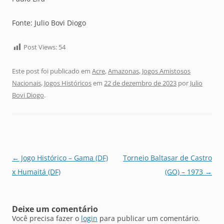
Fonte: Julio Bovi Diogo
Post Views:
54
Este post foi publicado em
Acre
,
Amazonas
,
Jogos Amistosos
Nacionais
,
Jogos Históricos
em
22 de dezembro de 2023
por
Julio
Bovi Diogo
.
Navegação
←
Jogo Histórico – Gama (DF)
Torneio Baltasar de Castro
de
x Humaitá (DF)
(GO) – 1973
→
posts
Deixe um comentário
Você precisa fazer o
login
para publicar um comentário.