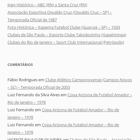
Jogo Histórico – ABC (RN) x Santa Cruz (RN)
Associação Esportiva Osvaldo Cruz (Osvaldo Cruz – SP) –
Temporada Oficial de 1987
Foto Histórica – Itapema Futebol Clube (Guarujá – SP) – 1933
Clubes de São Paulo – Esporte Clube Taboãozinho (Itapetininga)
Clubes do Rio de Janeiro – Sport Club Internacional (Petrópolis)
COMENTÁRIOS
Fábio Rodrigues
em
Clube Atlético Camponovense (Campos Novos
– SC) – Temporada Oficial de 2003
Luiz Fernando da Silva Alves
em
Copa Arizona de Futebol Amador –
Rio de Janeiro – 1978
Luiz Fernando
em
Copa Arizona de Futebol Amador – Rio de
Janeiro – 1978
Luiz Fernando
em
Copa Arizona de Futebol Amador – Rio de
Janeiro – 1978
VICENTE PAULO DE OLIVEIRA
em
Clubes de São Paulo – Associação