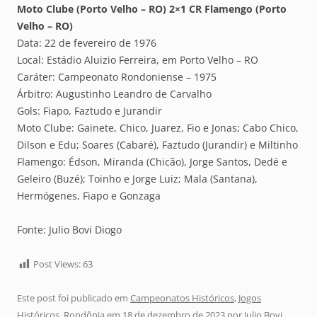
Moto Clube (Porto Velho – RO) 2×1 CR Flamengo (Porto
Velho – RO)
Data: 22 de fevereiro de 1976
Local: Estádio Aluizio Ferreira, em Porto Velho – RO
Caráter: Campeonato Rondoniense – 1975
Árbitro: Augustinho Leandro de Carvalho
Gols: Fiapo, Faztudo e Jurandir
Moto Clube: Gainete, Chico, Juarez, Fio e Jonas; Cabo Chico,
Dilson e Edu; Soares (Cabaré), Faztudo (Jurandir) e Miltinho
Flamengo: Édson, Miranda (Chicão), Jorge Santos, Dedé e
Geleiro (Buzé); Toinho e Jorge Luiz; Mala (Santana),
Hermógenes, Fiapo e Gonzaga
Fonte: Julio Bovi Diogo
Post Views:
63
Este post foi publicado em
Campeonatos Históricos
,
Jogos
Históricos
,
Rondônia
em
18 de dezembro de 2023
por
Julio Bovi