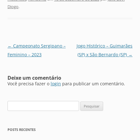
Diogo
.
Navegação
←
Campeonato Sergipano –
Jogo Histórico – Guimarães
de
Feminino – 2023
(SP) x São Bernardo (SP)
→
posts
Deixe um comentário
Você precisa fazer o
login
para publicar um comentário.
Pesquisar
por:
POSTS RECENTES