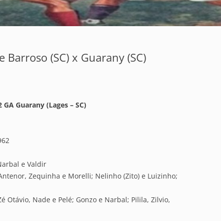
e Barroso (SC) x Guarany (SC)
×2 GA Guarany (Lages – SC)
962
Narbal e Valdir
Antenor, Zequinha e Morelli; Nelinho (Zito) e Luizinho;
é Otávio, Nade e Pelé; Gonzo e Narbal; Pilila, Zilvio,