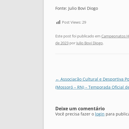
Fonte: Julio Bovi Diogo
Post Views:
29
Este post foi publicado em
Campeonatos Hi
de 2023
por
Julio Bovi Diogo
.
Navegação
←
Associação Cultural e Desportiva Po
de
(Mossoró – RN) – Temporada Oficial d
posts
Deixe um comentário
Você precisa fazer o
login
para public