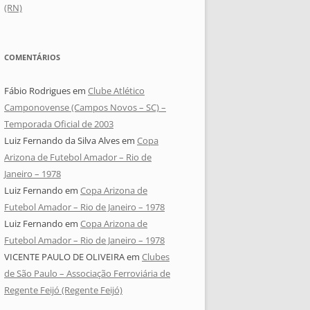
(RN)
COMENTÁRIOS
Fábio Rodrigues
em
Clube Atlético
Camponovense (Campos Novos – SC) –
Temporada Oficial de 2003
Luiz Fernando da Silva Alves
em
Copa
Arizona de Futebol Amador – Rio de
Janeiro – 1978
Luiz Fernando
em
Copa Arizona de
Futebol Amador – Rio de Janeiro – 1978
Luiz Fernando
em
Copa Arizona de
Futebol Amador – Rio de Janeiro – 1978
VICENTE PAULO DE OLIVEIRA
em
Clubes
de São Paulo – Associação Ferroviária de
Regente Feijó (Regente Feijó)