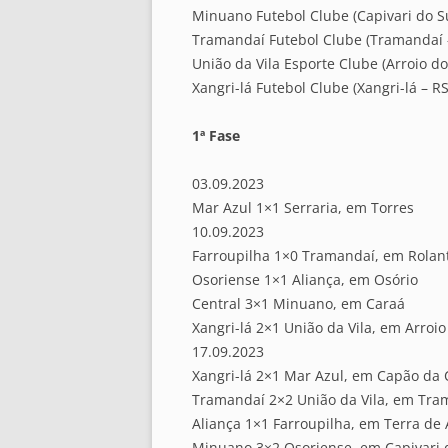
Minuano Futebol Clube (Capivari do Su
Tramandaí Futebol Clube (Tramandaí 
União da Vila Esporte Clube (Arroio do
Xangri-lá Futebol Clube (Xangri-lá – RS
1ª Fase
03.09.2023
Mar Azul 1×1 Serraria, em Torres
10.09.2023
Farroupilha 1×0 Tramandaí, em Rolan
Osoriense 1×1 Aliança, em Osório
Central 3×1 Minuano, em Caraá
Xangri-lá 2×1 União da Vila, em Arroio
17.09.2023
Xangri-lá 2×1 Mar Azul, em Capão da
Tramandaí 2×2 União da Vila, em Tra
Aliança 1×1 Farroupilha, em Terra de 
Minuano 3×2 Osoriense, em Capivari 