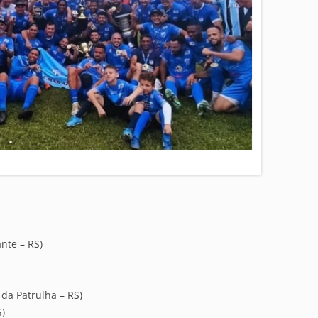
nte – RS)
 da Patrulha – RS)
S)