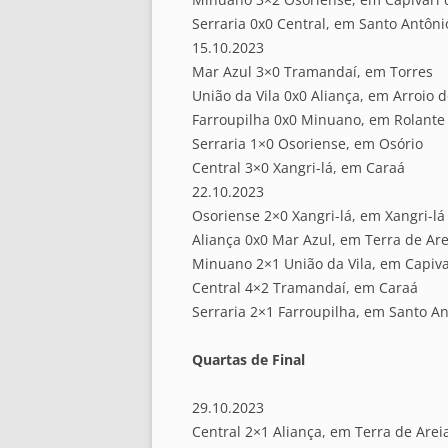
Serraria 0x0 Central, em Santo Antôni
15.10.2023
Mar Azul 3×0 Tramandaí, em Torres
União da Vila 0x0 Aliança, em Arroio d
Farroupilha 0x0 Minuano, em Rolante
Serraria 1×0 Osoriense, em Osório
Central 3×0 Xangri-lá, em Caraá
22.10.2023
Osoriense 2×0 Xangri-lá, em Xangri-lá
Aliança 0x0 Mar Azul, em Terra de Are
Minuano 2×1 União da Vila, em Capiva
Central 4×2 Tramandaí, em Caraá
Serraria 2×1 Farroupilha, em Santo An
Quartas de Final
29.10.2023
Central 2×1 Aliança, em Terra de Arei