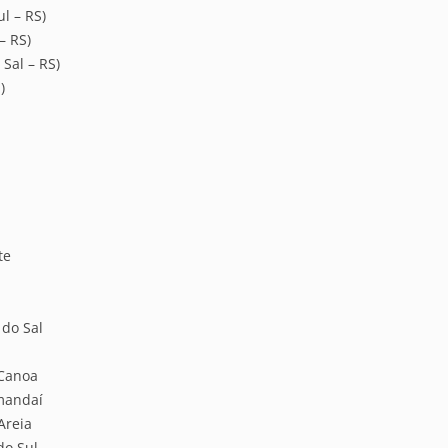
l – RS)
– RS)
 Sal – RS)
)
te
 do Sal
 Canoa
mandaí
Areia
do Sul