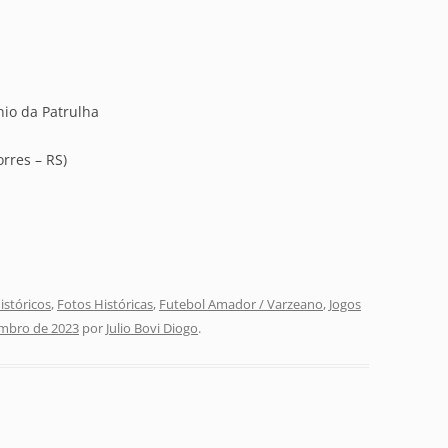
nio da Patrulha
rres – RS)
stóricos
,
Fotos Históricas
,
Futebol Amador / Varzeano
,
Jogos
embro de 2023
por
Julio Bovi Diogo
.