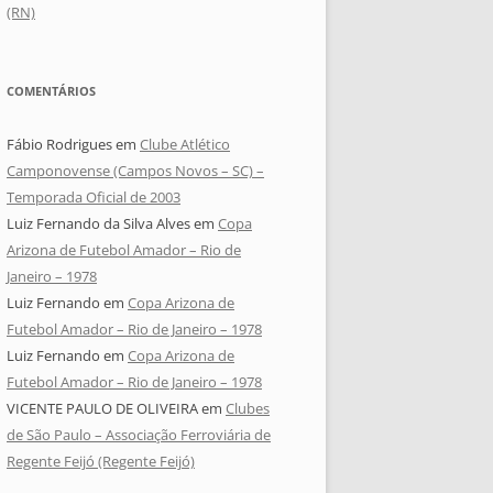
(RN)
COMENTÁRIOS
Fábio Rodrigues
em
Clube Atlético
Camponovense (Campos Novos – SC) –
Temporada Oficial de 2003
Luiz Fernando da Silva Alves
em
Copa
Arizona de Futebol Amador – Rio de
Janeiro – 1978
Luiz Fernando
em
Copa Arizona de
Futebol Amador – Rio de Janeiro – 1978
Luiz Fernando
em
Copa Arizona de
Futebol Amador – Rio de Janeiro – 1978
VICENTE PAULO DE OLIVEIRA
em
Clubes
de São Paulo – Associação Ferroviária de
Regente Feijó (Regente Feijó)