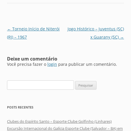
Navegação
←
Torneio Início de Niterói
Jogo Histórico – Juventus (SC)
de
(RJ) – 1967
x Guarany (SC)
→
posts
Deixe um comentário
Você precisa fazer o
login
para publicar um comentário.
Pesquisar
por:
POSTS RECENTES
Clubes do Espírito Santo – Esporte Clube Golfinho (Linhares)
Excursão Internacional do Galícia Esporte Clube (Salvador – BA) em