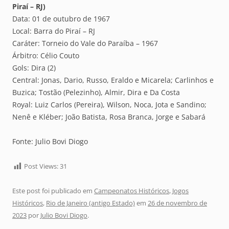
Piraí – RJ)
Data: 01 de outubro de 1967
Local: Barra do Piraí – RJ
Caráter: Torneio do Vale do Paraíba – 1967
Árbitro: Célio Couto
Gols: Dira (2)
Central: Jonas, Dario, Russo, Eraldo e Micarela; Carlinhos e
Buzica; Tostão (Pelezinho), Almir, Dira e Da Costa
Royal: Luiz Carlos (Pereira), Wilson, Noca, Jota e Sandino;
Nenê e Kléber; João Batista, Rosa Branca, Jorge e Sabará
Fonte: Julio Bovi Diogo
Post Views:
31
Este post foi publicado em
Campeonatos Históricos
,
Jogos
Históricos
,
Rio de Janeiro (antigo Estado)
em
26 de novembro de
2023
por
Julio Bovi Diogo
.