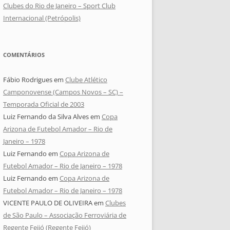
Clubes do Rio de Janeiro – Sport Club
Internacional (Petrópolis)
COMENTÁRIOS
Fábio Rodrigues
em
Clube Atlético
Camponovense (Campos Novos – SC) –
Temporada Oficial de 2003
Luiz Fernando da Silva Alves
em
Copa
Arizona de Futebol Amador – Rio de
Janeiro – 1978
Luiz Fernando
em
Copa Arizona de
Futebol Amador – Rio de Janeiro – 1978
Luiz Fernando
em
Copa Arizona de
Futebol Amador – Rio de Janeiro – 1978
VICENTE PAULO DE OLIVEIRA
em
Clubes
de São Paulo – Associação Ferroviária de
Regente Feijó (Regente Feijó)