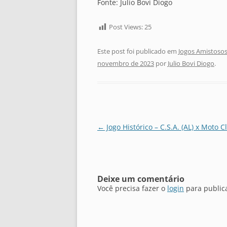
Fonte: Julio Bovi Diogo
Post Views:
25
Este post foi publicado em
Jogos Amistosos
novembro de 2023
por
Julio Bovi Diogo
.
Navegação
←
Jogo Histórico – C.S.A. (AL) x Moto C
de
posts
Deixe um comentário
Você precisa fazer o
login
para public