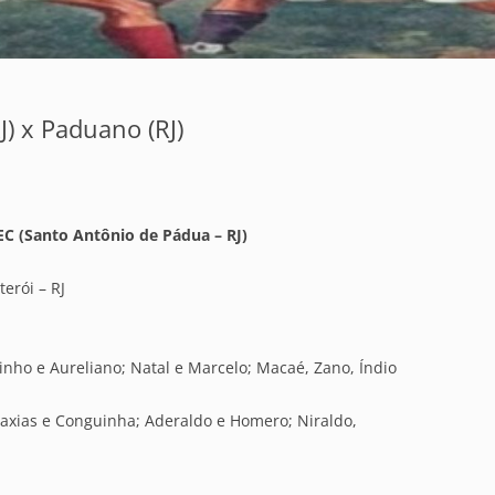
J) x Paduano (RJ)
EC (Santo Antônio de Pádua – RJ)
erói – RJ
tinho e Aureliano; Natal e Marcelo; Macaé, Zano, Índio
xias e Conguinha; Aderaldo e Homero; Niraldo,