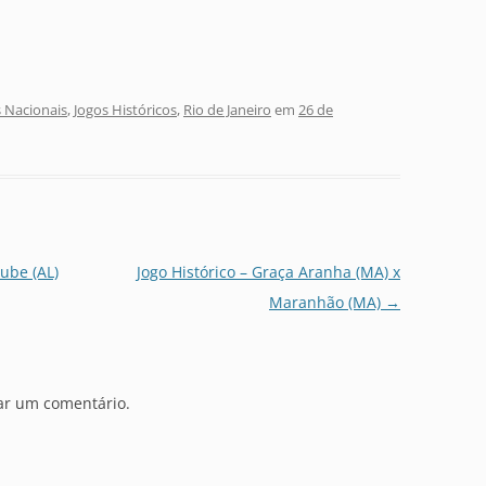
 Nacionais
,
Jogos Históricos
,
Rio de Janeiro
em
26 de
lube (AL)
Jogo Histórico – Graça Aranha (MA) x
Maranhão (MA)
→
ar um comentário.