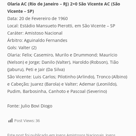
Olaria AC (Rio de Janeiro – RJ) 2×0 São Vicente AC (São
Vicente – SP)
Data: 20 de Fevereiro de 1960
Local: Estádio Mansueto Pierotti, em São Vicente – SP
Caráter: Amistoso Nacional
Árbitro: Aguinaldo Fernandes
Gols: Valter (2)
Olaria: Felix; Casemiro, Murilo e Drummond; Maurício
(Nelson) e Jorge; Danilo (Valter), Haroldo (Robson), Tião
(Jaburu), Peti e Jair (Da Silva)
São Vicente: Luis Carlos; Pilotinho (Arlindo), Tronco (Albino)
e Cabeção; Juarez (Barola) e Valter; Ademar (Leonildo),
Pudim, Barbosinha, Canhoto e Pascoal (Severino)
Fonte: Julio Bovi Diogo
Post Views:
36
Este post foi publicado em
Jogos Amistosos Nacionais
,
Jogos