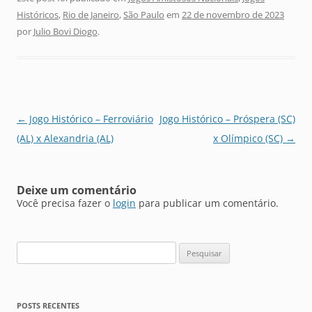
Históricos
,
Rio de Janeiro
,
São Paulo
em
22 de novembro de 2023
por
Julio Bovi Diogo
.
Navegação
←
Jogo Histórico – Ferroviário
Jogo Histórico – Próspera (SC)
de
(AL) x Alexandria (AL)
x Olímpico (SC)
→
posts
Deixe um comentário
Você precisa fazer o
login
para publicar um comentário.
Pesquisar
por:
POSTS RECENTES