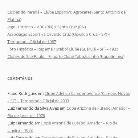
Clubes do Paraná – Clube Esportivo Agroceres (Santo Antônio da
Platina)
Jogo Histórico – ABC (RN) x Santa Cruz (RN)
Associação Esportiva Osvaldo Cruz (Osvaldo Cruz – SP) –
Temporada Oficial de 1987
Foto Histórica – Itapema Futebol Clube (Guarujá – SP) – 1933
Clubes de São Paulo – Esporte Clube Taboãozinho (Itapetininga)
COMENTÁRIOS
Fábio Rodrigues
em
Clube Atlético Camponovense (Campos Novos
– SC) – Temporada Oficial de 2003
Luiz Fernando da Silva Alves
em
Copa Arizona de Futebol Amador –
Rio de Janeiro – 1978
Luiz Fernando
em
Copa Arizona de Futebol Amador – Rio de
Janeiro – 1978
Luiz Fernando
em
Copa Arizona de Futebol Amador – Rio de