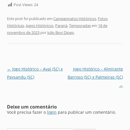
Post Views:
24
Este post foi publicado em
Campeonatos Históricos
,
Fotos
Históricas
,
Jogos Históricos
,
Paraná
,
Temporadas
em
18 de
novembro de 2023
por
Julio Bovi Diogo
.
Navegação
←
Jogo Histórico – Avaí (SC) x
Jogo Histórico – Almirante
de
Paysandu (SC)
Barroso (SC) x Palmeiras (SC)
posts
→
Deixe um comentário
Você precisa fazer o
login
para publicar um comentário.