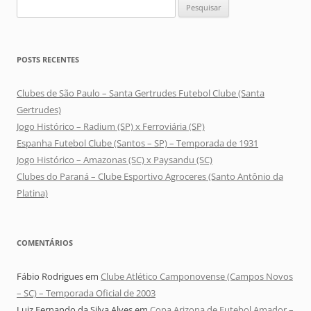
Pesquisar
por:
POSTS RECENTES
Clubes de São Paulo – Santa Gertrudes Futebol Clube (Santa
Gertrudes)
Jogo Histórico – Radium (SP) x Ferroviária (SP)
Espanha Futebol Clube (Santos – SP) – Temporada de 1931
Jogo Histórico – Amazonas (SC) x Paysandu (SC)
Clubes do Paraná – Clube Esportivo Agroceres (Santo Antônio da
Platina)
COMENTÁRIOS
Fábio Rodrigues
em
Clube Atlético Camponovense (Campos Novos
– SC) – Temporada Oficial de 2003
Luiz Fernando da Silva Alves
em
Copa Arizona de Futebol Amador –