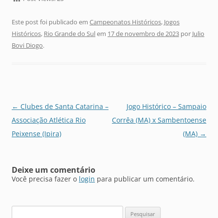
Este post foi publicado em
Campeonatos Históricos
,
Jogos
Históricos
,
Rio Grande do Sul
em
17 de novembro de 2023
por
Julio
Bovi Diogo
.
Navegação
←
Clubes de Santa Catarina –
Jogo Histórico – Sampaio
de
Associação Atlética Rio
Corrêa (MA) x Sambentoense
posts
Peixense (Ipira)
(MA)
→
Deixe um comentário
Você precisa fazer o
login
para publicar um comentário.
Pesquisar