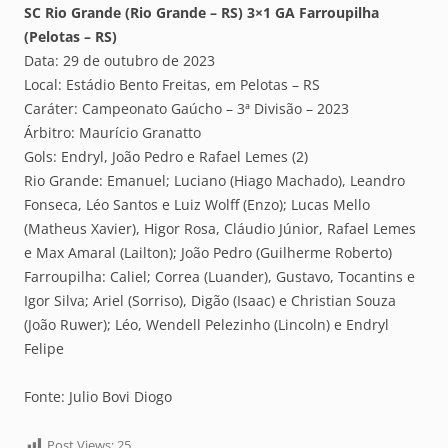
SC Rio Grande (Rio Grande – RS) 3×1 GA Farroupilha
(Pelotas – RS)
Data: 29 de outubro de 2023
Local: Estádio Bento Freitas, em Pelotas – RS
Caráter: Campeonato Gaúcho – 3ª Divisão – 2023
Árbitro: Maurício Granatto
Gols: Endryl, João Pedro e Rafael Lemes (2)
Rio Grande: Emanuel; Luciano (Hiago Machado), Leandro
Fonseca, Léo Santos e Luiz Wolff (Enzo); Lucas Mello
(Matheus Xavier), Higor Rosa, Cláudio Júnior, Rafael Lemes
e Max Amaral (Lailton); João Pedro (Guilherme Roberto)
Farroupilha: Caliel; Correa (Luander), Gustavo, Tocantins e
Igor Silva; Ariel (Sorriso), Digão (Isaac) e Christian Souza
(João Ruwer); Léo, Wendell Pelezinho (Lincoln) e Endryl
Felipe
Fonte: Julio Bovi Diogo
Post Views:
25