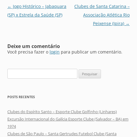
Navegação
←
Jogo Histórico – Jabaquara
Clubes de Santa Catarina –
de
(SP) x Estrela da Saúde (SP)
Associação Atlética Rio
posts
Peixense (Ipira)
→
Deixe um comentário
Você precisa fazer o
login
para publicar um comentário.
Pesquisar
por:
POSTS RECENTES
Clubes do Espírito Santo – Esporte Clube Golfinho (Linhares)
Excursão Internacional do Galícia Esporte Clube (Salvador – BA) em
1974
Clubes de São Paulo – Santa Gertrudes Futebol Clube (Santa