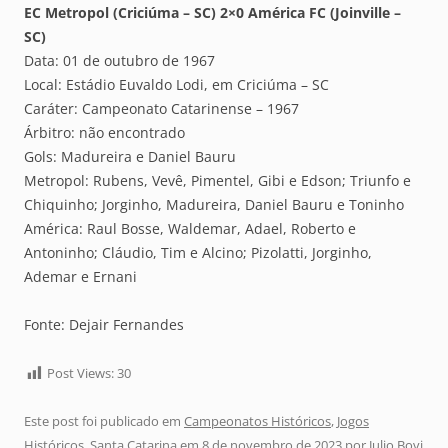
EC Metropol (Criciúma – SC) 2×0 América FC (Joinville –
SC)
Data: 01 de outubro de 1967
Local: Estádio Euvaldo Lodi, em Criciúma – SC
Caráter: Campeonato Catarinense – 1967
Árbitro: não encontrado
Gols: Madureira e Daniel Bauru
Metropol: Rubens, Vevê, Pimentel, Gibi e Edson; Triunfo e
Chiquinho; Jorginho, Madureira, Daniel Bauru e Toninho
América: Raul Bosse, Waldemar, Adael, Roberto e
Antoninho; Cláudio, Tim e Alcino; Pizolatti, Jorginho,
Ademar e Ernani
Fonte: Dejair Fernandes
Post Views:
30
Este post foi publicado em
Campeonatos Históricos
,
Jogos
Históricos
,
Santa Catarina
em
8 de novembro de 2023
por
Julio Bovi