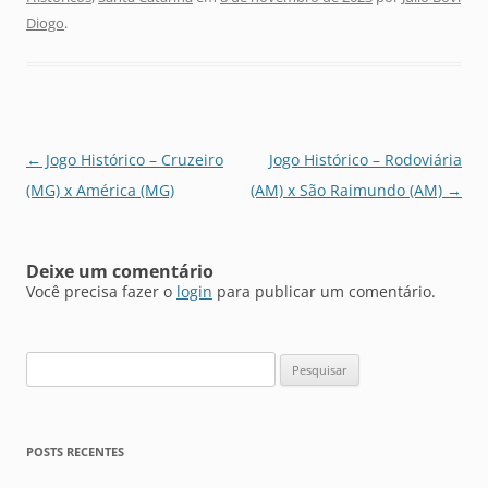
Diogo
.
Navegação
←
Jogo Histórico – Cruzeiro
Jogo Histórico – Rodoviária
de
(MG) x América (MG)
(AM) x São Raimundo (AM)
→
posts
Deixe um comentário
Você precisa fazer o
login
para publicar um comentário.
Pesquisar
por:
POSTS RECENTES