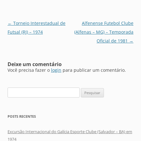
Navegação
←
Torneio Interestadual de
Alfenense Futebol Clube
de
Futsal (RJ) – 1974
(Alfenas – MG) – Temporada
posts
Oficial de 1981
→
Deixe um comentário
Você precisa fazer o
login
para publicar um comentário.
Pesquisar
por:
POSTS RECENTES
Excursão Internacional do Galícia Esporte Clube (Salvador – BA) em
1974