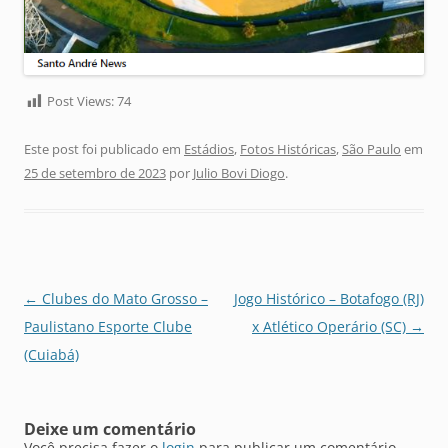
Post Views:
74
Este post foi publicado em
Estádios
,
Fotos Históricas
,
São Paulo
em
25 de setembro de 2023
por
Julio Bovi Diogo
.
Navegação
←
Clubes do Mato Grosso –
Jogo Histórico – Botafogo (RJ)
de
Paulistano Esporte Clube
x Atlético Operário (SC)
→
posts
(Cuiabá)
Deixe um comentário
Você precisa fazer o
login
para publicar um comentário.