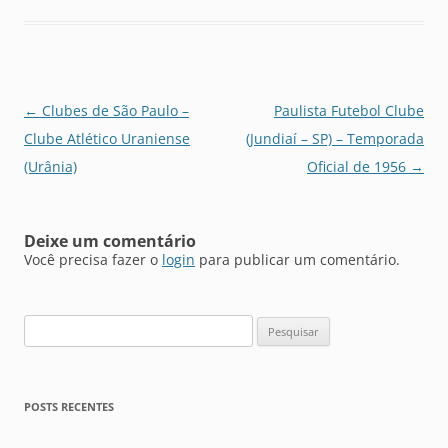
Navegação
←
Clubes de São Paulo –
Paulista Futebol Clube
de
Clube Atlético Uraniense
(Jundiaí – SP) – Temporada
posts
(Urânia)
Oficial de 1956
→
Deixe um comentário
Você precisa fazer o
login
para publicar um comentário.
Pesquisar
por:
POSTS RECENTES