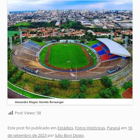
Post Views:
58
Este post foi publicado em
Estádios
,
Fotos Históricas
,
Paraná
em
16
de setembro de 2023
por
Julio Bovi Diogo
.