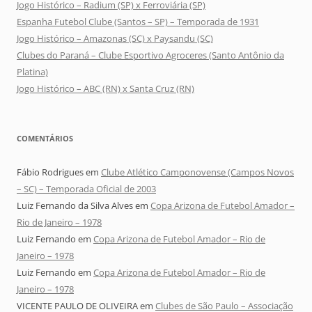
Jogo Histórico – Radium (SP) x Ferroviária (SP)
Espanha Futebol Clube (Santos – SP) – Temporada de 1931
Jogo Histórico – Amazonas (SC) x Paysandu (SC)
Clubes do Paraná – Clube Esportivo Agroceres (Santo Antônio da
Platina)
Jogo Histórico – ABC (RN) x Santa Cruz (RN)
COMENTÁRIOS
Fábio Rodrigues
em
Clube Atlético Camponovense (Campos Novos
– SC) – Temporada Oficial de 2003
Luiz Fernando da Silva Alves
em
Copa Arizona de Futebol Amador –
Rio de Janeiro – 1978
Luiz Fernando
em
Copa Arizona de Futebol Amador – Rio de
Janeiro – 1978
Luiz Fernando
em
Copa Arizona de Futebol Amador – Rio de
Janeiro – 1978
VICENTE PAULO DE OLIVEIRA
em
Clubes de São Paulo – Associação