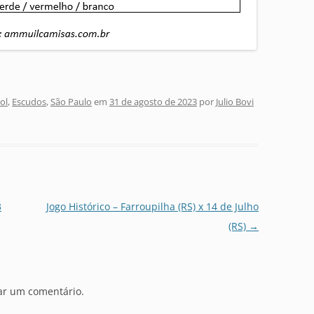
ol
,
Escudos
,
São Paulo
em
31 de agosto de 2023
por
Julio Bovi
3
Jogo Histórico – Farroupilha (RS) x 14 de Julho
(RS)
→
ar um comentário.