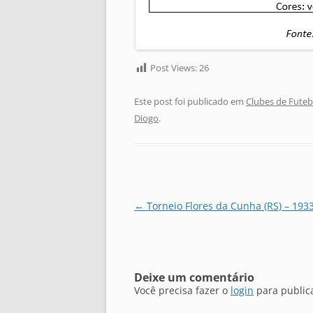
Post Views:
26
Este post foi publicado em
Clubes de Futeb
Diogo
.
Navegação
←
Torneio Flores da Cunha (RS) – 193
de
posts
Deixe um comentário
Você precisa fazer o
login
para public