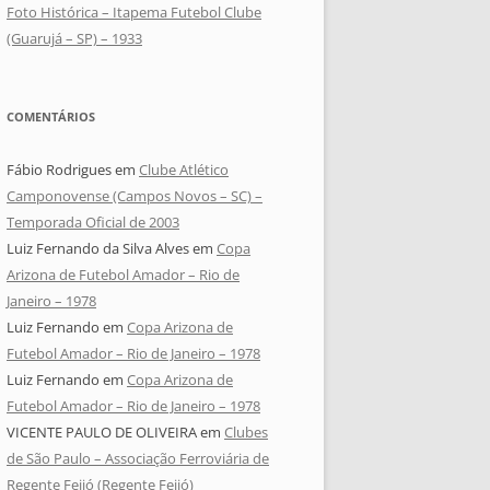
Foto Histórica – Itapema Futebol Clube
(Guarujá – SP) – 1933
COMENTÁRIOS
Fábio Rodrigues
em
Clube Atlético
Camponovense (Campos Novos – SC) –
Temporada Oficial de 2003
Luiz Fernando da Silva Alves
em
Copa
Arizona de Futebol Amador – Rio de
Janeiro – 1978
Luiz Fernando
em
Copa Arizona de
Futebol Amador – Rio de Janeiro – 1978
Luiz Fernando
em
Copa Arizona de
Futebol Amador – Rio de Janeiro – 1978
VICENTE PAULO DE OLIVEIRA
em
Clubes
de São Paulo – Associação Ferroviária de
Regente Feijó (Regente Feijó)