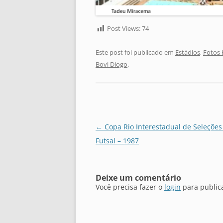
Post Views:
74
Este post foi publicado em
Estádios
,
Fotos 
Bovi Diogo
.
Navegação
←
Copa Rio Interestadual de Seleções
de
Futsal – 1987
posts
Deixe um comentário
Você precisa fazer o
login
para public