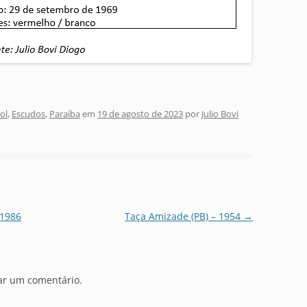
ol
,
Escudos
,
Paraíba
em
19 de agosto de 2023
por
Julio Bovi
 1986
Taça Amizade (PB) – 1954
→
ar um comentário.