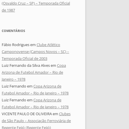
(Osvaldo Cruz – SP) – Temporada Oficial
de 1987
COMENTÁRIOS
Fábio Rodrigues
em
Clube Atlético
Camponovense (Campos Novos – SC) –
Temporada Oficial de 2003
Luiz Fernando da Silva Alves
em
Copa
Arizona de Futebol Amador – Rio de
Janeiro – 1978
Luiz Fernando
em
Copa Arizona de
Futebol Amador – Rio de Janeiro – 1978
Luiz Fernando
em
Copa Arizona de
Futebol Amador – Rio de Janeiro – 1978
VICENTE PAULO DE OLIVEIRA
em
Clubes
de São Paulo – Associação Ferroviária de
Regente Feijó (Regente Feijó)