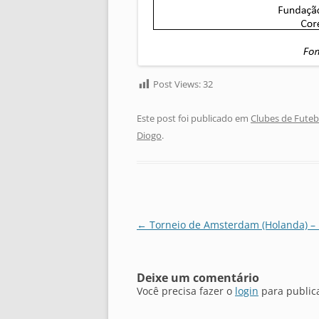
Post Views:
32
Este post foi publicado em
Clubes de Futeb
Diogo
.
Navegação
←
Torneio de Amsterdam (Holanda) –
de
posts
Deixe um comentário
Você precisa fazer o
login
para public