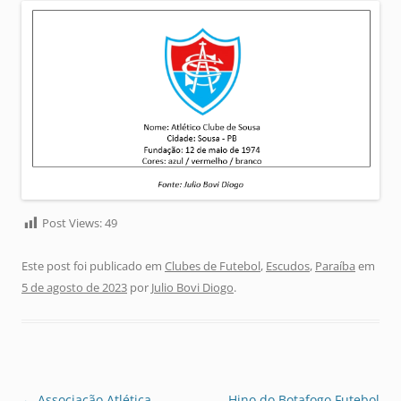
Post Views:
49
Este post foi publicado em
Clubes de Futebol
,
Escudos
,
Paraíba
em
5 de agosto de 2023
por
Julio Bovi Diogo
.
Navegação
←
Associação Atlética
Hino do Botafogo Futebol