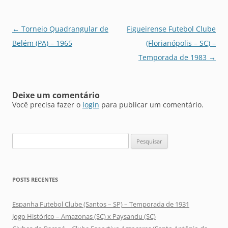
Navegação
←
Torneio Quadrangular de
Figueirense Futebol Clube
de
Belém (PA) – 1965
(Florianópolis – SC) –
posts
Temporada de 1983
→
Deixe um comentário
Você precisa fazer o
login
para publicar um comentário.
Pesquisar
por:
POSTS RECENTES
Espanha Futebol Clube (Santos – SP) – Temporada de 1931
Jogo Histórico – Amazonas (SC) x Paysandu (SC)