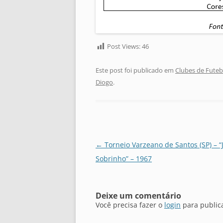
Post Views:
46
Este post foi publicado em
Clubes de Futeb
Diogo
.
Navegação
←
Torneio Varzeano de Santos (SP) – “
de
Sobrinho” – 1967
posts
Deixe um comentário
Você precisa fazer o
login
para public