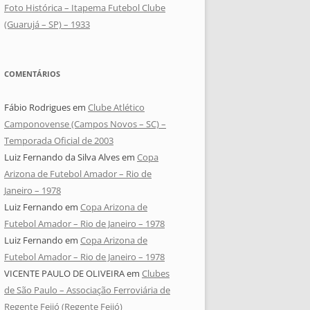
Foto Histórica – Itapema Futebol Clube
(Guarujá – SP) – 1933
COMENTÁRIOS
Fábio Rodrigues
em
Clube Atlético
Camponovense (Campos Novos – SC) –
Temporada Oficial de 2003
Luiz Fernando da Silva Alves
em
Copa
Arizona de Futebol Amador – Rio de
Janeiro – 1978
Luiz Fernando
em
Copa Arizona de
Futebol Amador – Rio de Janeiro – 1978
Luiz Fernando
em
Copa Arizona de
Futebol Amador – Rio de Janeiro – 1978
VICENTE PAULO DE OLIVEIRA
em
Clubes
de São Paulo – Associação Ferroviária de
Regente Feijó (Regente Feijó)