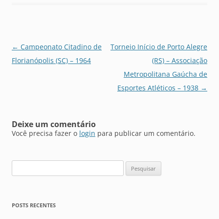
Navegação
←
Campeonato Citadino de
Torneio Início de Porto Alegre
de
Florianópolis (SC) – 1964
(RS) – Associação
posts
Metropolitana Gaúcha de
Esportes Atléticos – 1938
→
Deixe um comentário
Você precisa fazer o
login
para publicar um comentário.
Pesquisar
por:
POSTS RECENTES