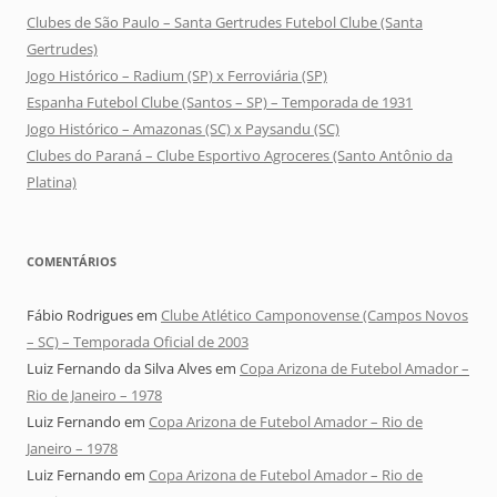
Clubes de São Paulo – Santa Gertrudes Futebol Clube (Santa
Gertrudes)
Jogo Histórico – Radium (SP) x Ferroviária (SP)
Espanha Futebol Clube (Santos – SP) – Temporada de 1931
Jogo Histórico – Amazonas (SC) x Paysandu (SC)
Clubes do Paraná – Clube Esportivo Agroceres (Santo Antônio da
Platina)
COMENTÁRIOS
Fábio Rodrigues
em
Clube Atlético Camponovense (Campos Novos
– SC) – Temporada Oficial de 2003
Luiz Fernando da Silva Alves
em
Copa Arizona de Futebol Amador –
Rio de Janeiro – 1978
Luiz Fernando
em
Copa Arizona de Futebol Amador – Rio de
Janeiro – 1978
Luiz Fernando
em
Copa Arizona de Futebol Amador – Rio de