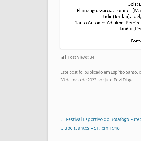
Post Views:
34
Este post foi publicado em
Espírito Santo
,
J
30 de maio de 2023
por
Julio Bovi Diogo
.
Navegação
←
Festival Esportivo do Botafogo Fute
de
Clube (Santos – SP) em 1948
posts