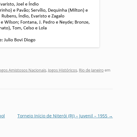
ogos Amistosos Nacionais
,
Jogos Históricos
,
Rio de Janeiro
em
bol
Torneio Início de Niterói (RJ) – Juvenil – 1955
→