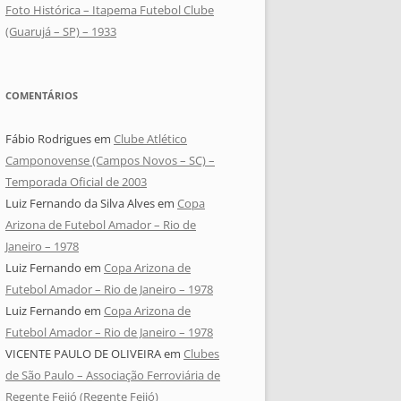
Foto Histórica – Itapema Futebol Clube
(Guarujá – SP) – 1933
COMENTÁRIOS
Fábio Rodrigues
em
Clube Atlético
Camponovense (Campos Novos – SC) –
Temporada Oficial de 2003
Luiz Fernando da Silva Alves
em
Copa
Arizona de Futebol Amador – Rio de
Janeiro – 1978
Luiz Fernando
em
Copa Arizona de
Futebol Amador – Rio de Janeiro – 1978
Luiz Fernando
em
Copa Arizona de
Futebol Amador – Rio de Janeiro – 1978
VICENTE PAULO DE OLIVEIRA
em
Clubes
de São Paulo – Associação Ferroviária de
Regente Feijó (Regente Feijó)