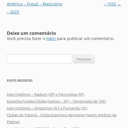
de
América – Futsal – Masculino
– 1932
→
posts
– 2023
Deixe um comentário
Você precisa fazer o
login
para publicar um comentário.
Pesquisar
por:
POSTS RECENTES
Jogo Histórico – Radium (SP) x Ferroviária (SP)
Espanha Futebol Clube (Santos – SP) – Temporada de 1931
Jogo Histórico – Amazonas (SC) x Paysandu (SC)
Clubes do Paraná – Clube Esportivo Agroceres (Santo Antônio da
Platina)