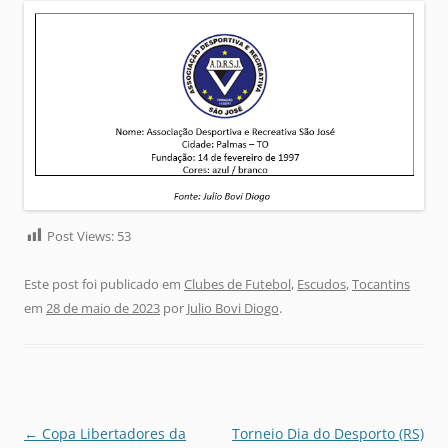
Post Views:
53
Este post foi publicado em
Clubes de Futebol
,
Escudos
,
Tocantins
em
28 de maio de 2023
por
Julio Bovi Diogo
.
Navegação
←
Copa Libertadores da
Torneio Dia do Desporto (RS)