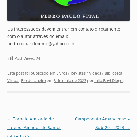
Os interessados devem entrar em contato diretamente
com o autor através do email:
pedropvnascimento@yahoo.com
Post Views:
24
Este post foi publicado em
Livros / Revistas / Vídeos / Biblioteca
Virtual
,
Rio de Janeiro
em
8 de maio de 2023
por
Julio Bovi Diogo
.
Navegação
←
Torneio Amizade de
Campeonato Amapaense –
de
Futebol Amador de Santos
Sub-20 – 2023
→
posts
(SP) – 1976