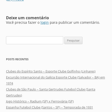
Deixe um comentário
Você precisa fazer o
login
para publicar um comentário.
Pesquisar
por:
POSTS RECENTES
Clubes do Espírito Santo – Esporte Clube Golfinho (Linhares)
Excursão Internacional do Galícia Esporte Clube (Salvador – BA) em
1974
Clubes de São Paulo – Santa Gertrudes Futebol Clube (Santa
Gertrudes)
Jogo Histórico – Radium (SP) x Ferroviária (SP)
Espanha Futebol Clube (Santos – SP) – Temporada de 1931