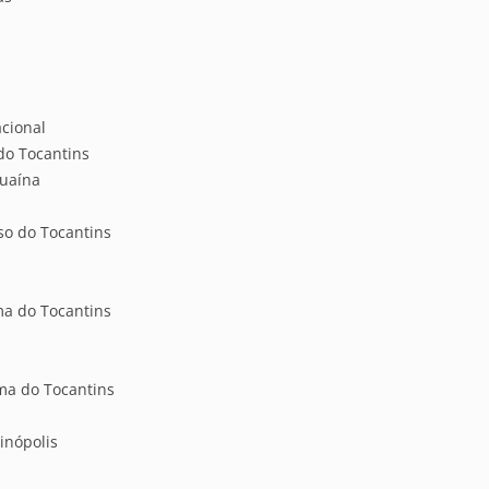
cional
 do Tocantins
guaína
so do Tocantins
a do Tocantins
ma do Tocantins
inópolis