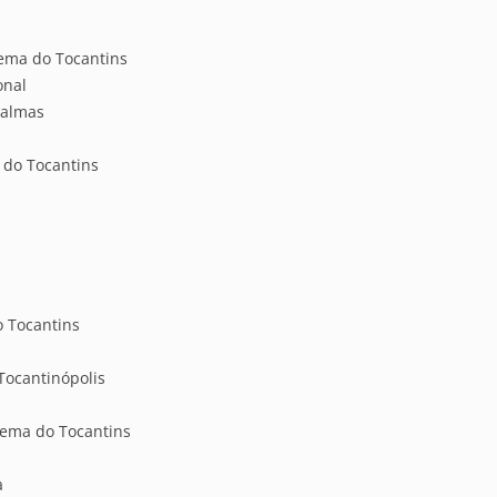
cema do Tocantins
onal
Palmas
 do Tocantins
o Tocantins
Tocantinópolis
cema do Tocantins
a