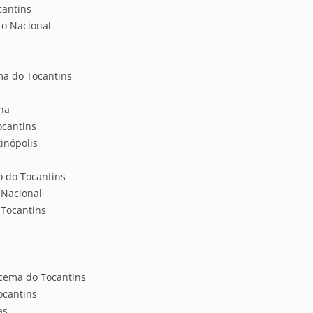
cantins
to Nacional
s
ma do Tocantins
na
ocantins
inópolis
o do Tocantins
 Nacional
 Tocantins
i
cema do Tocantins
ocantins
as