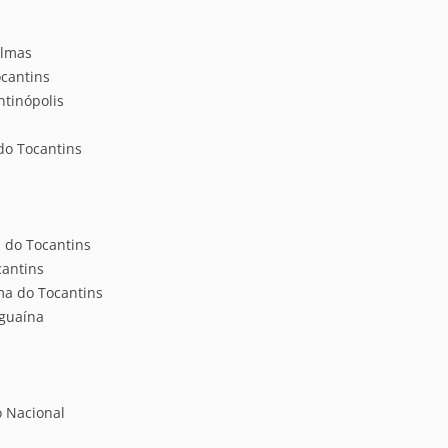
almas
ocantins
ntinópolis
do Tocantins
 do Tocantins
cantins
ma do Tocantins
aguaína
o Nacional