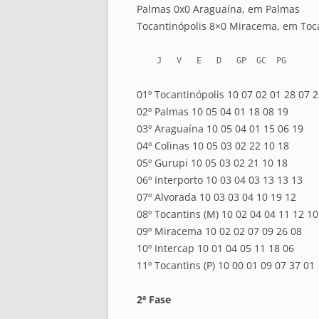
Palmas 0x0 Araguaína, em Palmas
Tocantinópolis 8×0 Miracema, em Toc
    J   V   E   D   GP  GC  PG
01º Tocantinópolis 10 07 02 01 28 07 
02º Palmas 10 05 04 01 18 08 19
03º Araguaína 10 05 04 01 15 06 19
04º Colinas 10 05 03 02 22 10 18
05º Gurupi 10 05 03 02 21 10 18
06º Interporto 10 03 04 03 13 13 13
07º Alvorada 10 03 03 04 10 19 12
08º Tocantins (M) 10 02 04 04 11 12 10
09º Miracema 10 02 02 07 09 26 08
10º Intercap 10 01 04 05 11 18 06
11º Tocantins (P) 10 00 01 09 07 37 01
2ª Fase