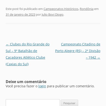
Este post foi publicado em
Campeonatos Históricos
,
Rondônia
em
31 de janeiro de 2023
por
Julio Bovi Diogo
.
Navegação
←
Clubes do Rio Grande do
Campeonato Citadino de
de
Sul – 9º Batalhão de
Porto Alegre (RS) – 2ª Divisão
posts
Caçadores Atlético Clube
– 1942
→
(Caxias do Sul)
Deixe um comentário
Você precisa fazer o
login
para publicar um comentário.
Pesquisar