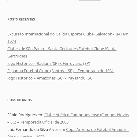
por:
POSTS RECENTES
Excursão Internacional do Galícia Esporte Clube (Salvador – BA) em
1974
Clubes de São Paulo – Santa Gertrudes Futebol Clube (Santa
Gertrudes)
Jogo Histórico – Radium (SP) x Ferroviária (SP)
Espanha Futebol Clube (Santos – SP) – Temporada de 1931
Jogo Histórico – Amazonas (SC) x Paysandu (SC)
COMENTÁRIOS
Fábio Rodrigues
em
Clube Atlético Camponovense (Campos Novos
– SC) – Temporada Oficial de 2003
Luiz Fernando da Silva Alves
em
Copa Arizona de Futebol Amador –
Rio de Janeiro – 1978