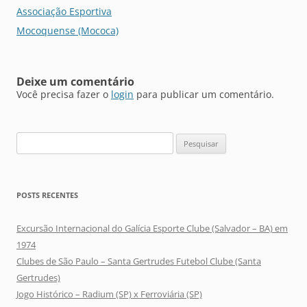
de
Associação Esportiva
posts
Mocoquense (Mococa)
Deixe um comentário
Você precisa fazer o
login
para publicar um comentário.
Pesquisar
por:
POSTS RECENTES
Excursão Internacional do Galícia Esporte Clube (Salvador – BA) em
1974
Clubes de São Paulo – Santa Gertrudes Futebol Clube (Santa
Gertrudes)
Jogo Histórico – Radium (SP) x Ferroviária (SP)