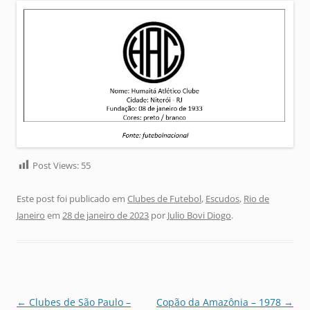
Post Views:
55
Este post foi publicado em
Clubes de Futebol
,
Escudos
,
Rio de
Janeiro
em
28 de janeiro de 2023
por
Julio Bovi Diogo
.
Navegação
←
Clubes de São Paulo –
Copão da Amazônia – 1978
→