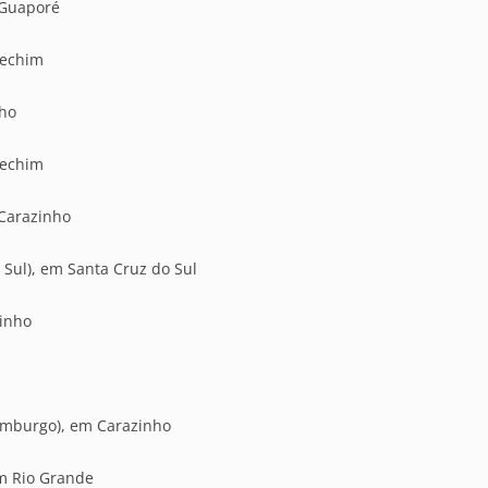
 Guaporé
rechim
nho
rechim
 Carazinho
 Sul), em Santa Cruz do Sul
zinho
amburgo), em Carazinho
em Rio Grande