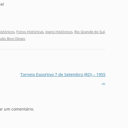
iel
stóricos
,
Fotos Históricas
,
Jogos Históricos
,
Rio Grande do Sul
,
Julio Bovi Diogo
.
Torneio Esportivo 7 de Setembro (RO) – 1955
→
ar um comentário.