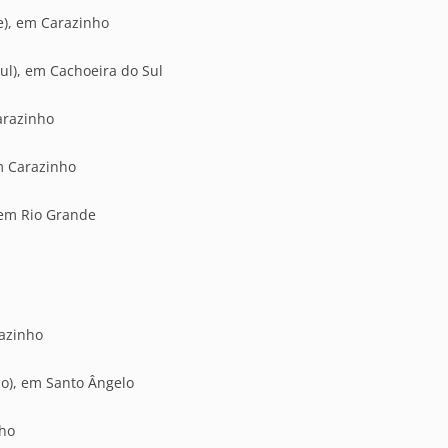
re), em Carazinho
Sul), em Cachoeira do Sul
arazinho
em Carazinho
 em Rio Grande
razinho
lo), em Santo Ângelo
nho