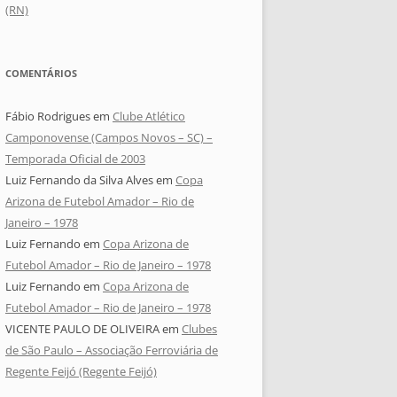
(RN)
COMENTÁRIOS
Fábio Rodrigues
em
Clube Atlético
Camponovense (Campos Novos – SC) –
Temporada Oficial de 2003
Luiz Fernando da Silva Alves
em
Copa
Arizona de Futebol Amador – Rio de
Janeiro – 1978
Luiz Fernando
em
Copa Arizona de
Futebol Amador – Rio de Janeiro – 1978
Luiz Fernando
em
Copa Arizona de
Futebol Amador – Rio de Janeiro – 1978
VICENTE PAULO DE OLIVEIRA
em
Clubes
de São Paulo – Associação Ferroviária de
Regente Feijó (Regente Feijó)