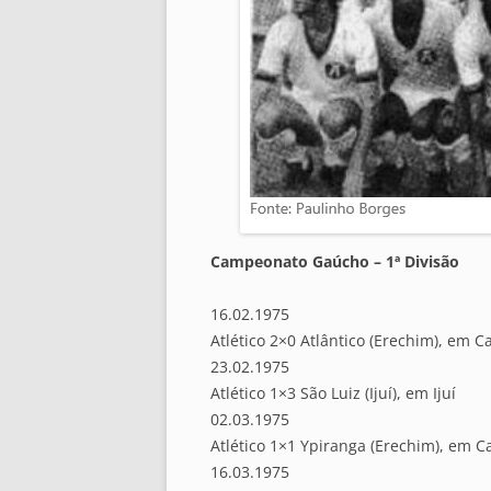
Campeonato Gaúcho – 1ª Divisão
16.02.1975
Atlético 2×0 Atlântico (Erechim), em C
23.02.1975
Atlético 1×3 São Luiz (Ijuí), em Ijuí
02.03.1975
Atlético 1×1 Ypiranga (Erechim), em C
16.03.1975