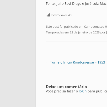
Fonte: Julio Bovi Diogo e José Luiz Mac
Post Views:
40
Este post foi publicado em
Campeonatos Hi
Temporadas
em
22 de janeiro de 2023
por
Navegação
←
Torneio Início Rondoniense – 1953
de
posts
Deixe um comentário
Você precisa fazer o
login
para public