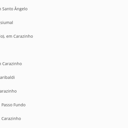
m Santo Ângelo
ssiumal
lo), em Carazinho
m Carazinho
aribaldi
Carazinho
m Passo Fundo
m Carazinho