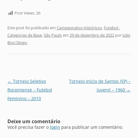
Post Views:
26
Este post foi publicado em
Campeonatos Históricos
,
Futebol -
Categorias de Base
,
São Paulo
em
29 de dezembro de 2022
por
Julio
Bovi Diogo
.
Navegação
←
Torneio Seletivo
Torneio Início de Santos (SP) –
de
Roraimense – Futebol
Juvenil – 1960
→
posts
Feminino – 2010
Deixe um comentário
Você precisa fazer o
login
para publicar um comentário.