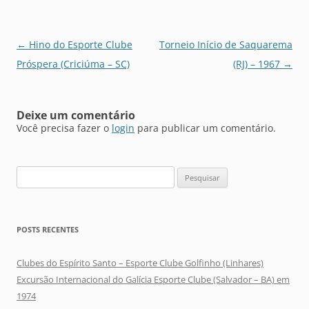
Navegação
←
Hino do Esporte Clube
Torneio Início de Saquarema
de
Próspera (Criciúma – SC)
(RJ) – 1967
→
posts
Deixe um comentário
Você precisa fazer o
login
para publicar um comentário.
Pesquisar
por:
POSTS RECENTES
Clubes do Espírito Santo – Esporte Clube Golfinho (Linhares)
Excursão Internacional do Galícia Esporte Clube (Salvador – BA) em
1974