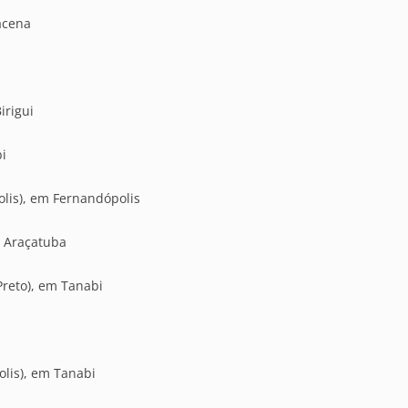
acena
irigui
bi
lis), em Fernandópolis
m Araçatuba
Preto), em Tanabi
lis), em Tanabi