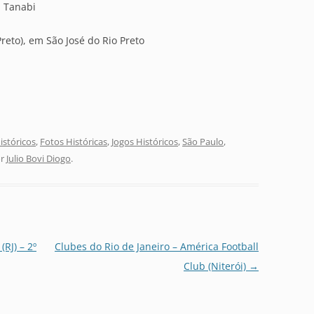
m Tanabi
Preto), em São José do Rio Preto
stóricos
,
Fotos Históricas
,
Jogos Históricos
,
São Paulo
,
r
Julio Bovi Diogo
.
RJ) – 2º
Clubes do Rio de Janeiro – América Football
Club (Niterói)
→