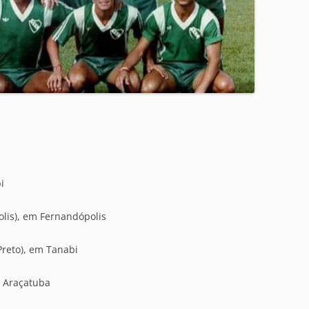
i
lis), em Fernandópolis
Preto), em Tanabi
m Araçatuba