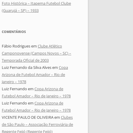
Foto Histórica – Itapema Futebol Clube
(Guarujá – SP) – 1933
COMENTÁRIOS
Fábio Rodrigues
em
Clube Atlético
Camponovense (Campos Novos – SC) –
Temporada Oficial de 2003
Luiz Fernando da Silva Alves
em
Copa
Arizona de Futebol Amador – Rio de
Janeiro – 1978
Luiz Fernando
em
Copa Arizona de
Futebol Amador – Rio de Janeiro – 1978
Luiz Fernando
em
Copa Arizona de
Futebol Amador – Rio de Janeiro – 1978
VICENTE PAULO DE OLIVEIRA
em
Clubes
de São Paulo – Associação Ferroviária de
Regente Feijó (Regente Feijó)