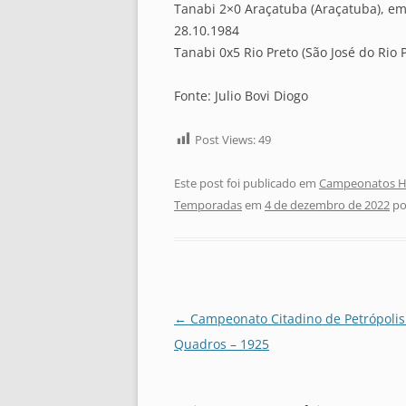
Tanabi 2×0 Araçatuba (Araçatuba), e
28.10.1984
Tanabi 0x5 Rio Preto (São José do Rio 
Fonte: Julio Bovi Diogo
Post Views:
49
Este post foi publicado em
Campeonatos Hi
Temporadas
em
4 de dezembro de 2022
po
Navegação
←
Campeonato Citadino de Petrópolis (
de
Quadros – 1925
posts