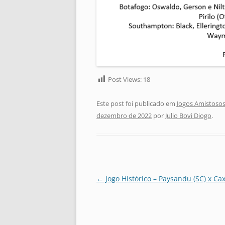
Post Views:
18
Este post foi publicado em
Jogos Amistosos
dezembro de 2022
por
Julio Bovi Diogo
.
Navegação
←
Jogo Histórico – Paysandu (SC) x Cax
de
posts