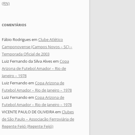
(RN)
COMENTÁRIOS
Fábio Rodrigues
em
Clube Atlético
Camponovense (Campos Novos – SC) –
Temporada Oficial de 2003
Luiz Fernando da Silva Alves
em
Copa
Arizona de Futebol Amador – Rio de
Janeiro – 1978
Luiz Fernando
em
Copa Arizona de
Futebol Amador – Rio de Janeiro – 1978
Luiz Fernando
em
Copa Arizona de
Futebol Amador – Rio de Janeiro – 1978
VICENTE PAULO DE OLIVEIRA
em
Clubes
de São Paulo – Associação Ferroviária de
Regente Feijó (Regente Feijó)