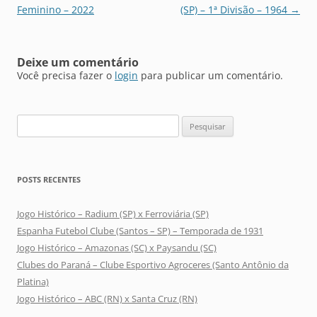
de
Feminino – 2022
(SP) – 1ª Divisão – 1964
→
posts
Deixe um comentário
Você precisa fazer o
login
para publicar um comentário.
Pesquisar
por:
POSTS RECENTES
Jogo Histórico – Radium (SP) x Ferroviária (SP)
Espanha Futebol Clube (Santos – SP) – Temporada de 1931
Jogo Histórico – Amazonas (SC) x Paysandu (SC)
Clubes do Paraná – Clube Esportivo Agroceres (Santo Antônio da
Platina)
Jogo Histórico – ABC (RN) x Santa Cruz (RN)