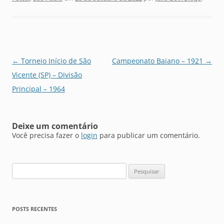
Navegação
←
Torneio Início de São
Campeonato Baiano – 1921
→
de
Vicente (SP) – Divisão
posts
Principal – 1964
Deixe um comentário
Você precisa fazer o
login
para publicar um comentário.
Pesquisar
por:
POSTS RECENTES