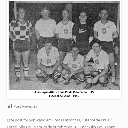
Post Views:
30
Este post foi publicado em
Fotos Históricas
,
Futebol de Praia /
Futsal
,
São Paulo
em
28 de outubro de 2022
por
Julio Bovi Diogo
.