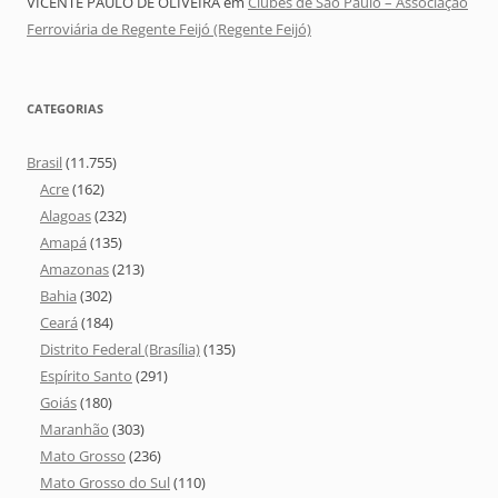
VICENTE PAULO DE OLIVEIRA
em
Clubes de São Paulo – Associação
Ferroviária de Regente Feijó (Regente Feijó)
CATEGORIAS
Brasil
(11.755)
Acre
(162)
Alagoas
(232)
Amapá
(135)
Amazonas
(213)
Bahia
(302)
Ceará
(184)
Distrito Federal (Brasília)
(135)
Espírito Santo
(291)
Goiás
(180)
Maranhão
(303)
Mato Grosso
(236)
Mato Grosso do Sul
(110)