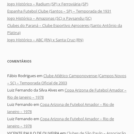
Jogo Histórico – Radium (SP) x Ferroviária (SP)
Espanha Futebol Clube (Santos – SP) – Temporada de 1931
Jogo Histórico – Amazonas (SC) x Paysandu (SC)
Clubes do Paraná – Clube Esportivo Agroceres (Santo Antônio da
Platina)
Jogo Histórico – ABC (RN) x Santa Cruz (RN)
COMENTÁRIOS
Fábio Rodrigues
em
Clube Atlético Camponovense (Campos Novos
– SC) – Temporada Oficial de 2003
Luiz Fernando da Silva Alves
em
Copa Arizona de Futebol Amador –
Rio de Janeiro – 1978
Luiz Fernando
em
Copa Arizona de Futebol Amador – Rio de
Janeiro – 1978
Luiz Fernando
em
Copa Arizona de Futebol Amador – Rio de
Janeiro – 1978
VICENTE PAULO DE OLIVEIRA
em
Clubes de São Paulo – Associação