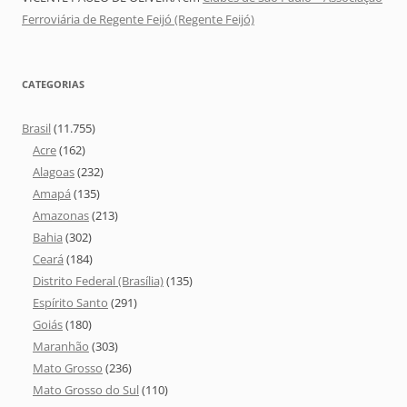
Ferroviária de Regente Feijó (Regente Feijó)
CATEGORIAS
Brasil
(11.755)
Acre
(162)
Alagoas
(232)
Amapá
(135)
Amazonas
(213)
Bahia
(302)
Ceará
(184)
Distrito Federal (Brasília)
(135)
Espírito Santo
(291)
Goiás
(180)
Maranhão
(303)
Mato Grosso
(236)
Mato Grosso do Sul
(110)