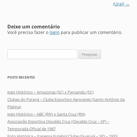
posts
(Uraí)
→
Deixe um comentário
Você precisa fazer o
login
para publicar um comentário.
Pesquisar
por:
POSTS RECENTES
Jogo Histórico – Amazonas (SC) x Paysandu (SC)
Clubes do Paraná – Clube Esportivo Agroceres (Santo Antônio da
Platina)
Jogo Histórico – ABC (RN) x Santa Cruz (RN)
Associação Esportiva Osvaldo Cruz (Osvaldo Cruz – SP) –
Temporada Oficial de 1987
Foto Histórica – Itapema Futebol Clube (Guarujá – SP) – 1933