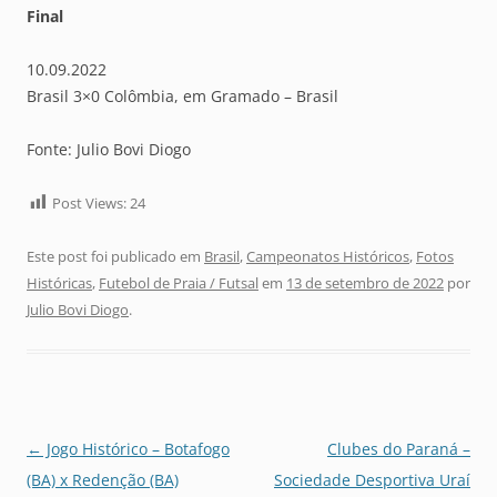
Final
10.09.2022
Brasil 3×0 Colômbia, em Gramado – Brasil
Fonte: Julio Bovi Diogo
Post Views:
24
Este post foi publicado em
Brasil
,
Campeonatos Históricos
,
Fotos
Históricas
,
Futebol de Praia / Futsal
em
13 de setembro de 2022
por
Julio Bovi Diogo
.
Navegação
←
Jogo Histórico – Botafogo
Clubes do Paraná –
de
(BA) x Redenção (BA)
Sociedade Desportiva Uraí