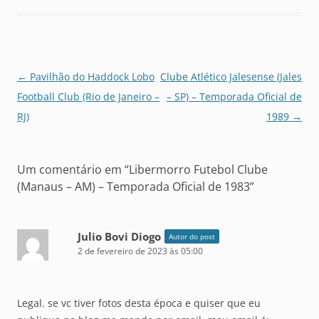
Navegação
←
Pavilhão do Haddock Lobo
Clube Atlético Jalesense (Jales
de
Football Club (Rio de Janeiro –
– SP) – Temporada Oficial de
posts
RJ)
1989
→
Um comentário em “
Libermorro Futebol Clube
(Manaus – AM) – Temporada Oficial de 1983
”
Julio Bovi Diogo
Autor do post
2 de fevereiro de 2023 às 05:00
Legal. se vc tiver fotos desta época e quiser que eu