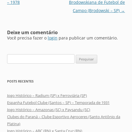
de
– 1978
Brodowskiana de Futebol de
posts
Campo (Brodowski – SP)
→
Deixe um comentário
Você precisa fazer o
login
para publicar um comentário.
Pesquisar
por:
POSTS RECENTES
Jogo Histórico – Radium (SP) x Ferroviária (SP)
Espanha Futebol Clube (Santos – SP) – Temporada de 1931
Jogo Histórico – Amazonas (SC) x Paysandu (SC)
Clubes do Paraná – Clube Esportivo Agroceres (Santo Antônio da
Platina)
Jogo Histórico – ABC (RN) x Santa Cruz (RN)