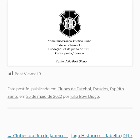
Post Views:
13
Este post foi publicado em
Clubes de Futebol
,
Escudos
,
Espírito
Santo
em
25 de maio de 2022
por
Julio Bovi Diogo
.
Navegação
←
Clubes do Rio de Janeiro –
Jogo Histórico – Rabello (DF) x