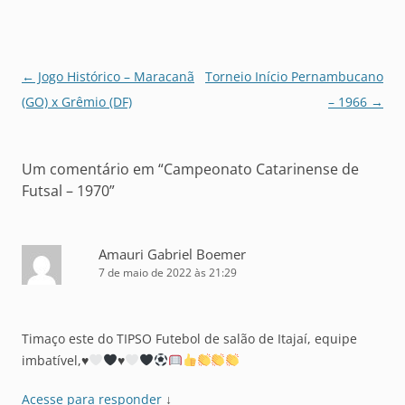
Navegação
←
Jogo Histórico – Maracanã
Torneio Início Pernambucano
de
(GO) x Grêmio (DF)
– 1966
→
posts
Um comentário em “
Campeonato Catarinense de
Futsal – 1970
”
Amauri Gabriel Boemer
7 de maio de 2022 às 21:29
Timaço este do TIPSO Futebol de salão de Itajaí, equipe
imbatível,
♥️
♥️
Acesse para responder
↓