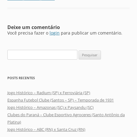
Deixe um comentário
Você precisa fazer o
login
para publicar um comentário.
Pesquisar
por:
POSTS RECENTES
Jogo Histórico – Radium (SP) x Ferroviária (SP)
Espanha Futebol Clube (Santos – SP) – Temporada de 1931
Jogo Histórico – Amazonas (SC) x Paysandu (SC)
Clubes do Paraná – Clube Esportivo Agroceres (Santo Antônio da
Platina)
Jogo Histórico – ABC (RN) x Santa Cruz (RN)