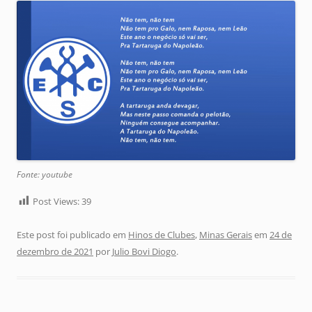
Fonte: youtube
Post Views:
39
Este post foi publicado em
Hinos de Clubes
,
Minas Gerais
em
24 de
dezembro de 2021
por
Julio Bovi Diogo
.