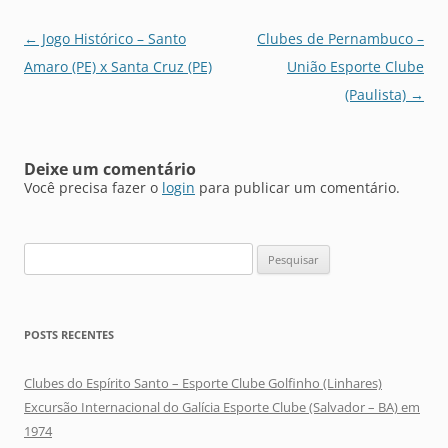
Navegação
←
Jogo Histórico – Santo
Clubes de Pernambuco –
de
Amaro (PE) x Santa Cruz (PE)
União Esporte Clube
posts
(Paulista)
→
Deixe um comentário
Você precisa fazer o
login
para publicar um comentário.
Pesquisar
por:
POSTS RECENTES
Clubes do Espírito Santo – Esporte Clube Golfinho (Linhares)
Excursão Internacional do Galícia Esporte Clube (Salvador – BA) em
1974