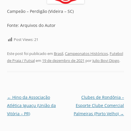
Campeão – Perdigão (Videira – SC)
Fonte: Arquivos do Autor
Post Views:
21
Este post foi publicado em
Brasil
,
Campeonatos Históricos
,
Futebol
de Praia / Futsal
em
19 de dezembro de 2021
por
Julio Bovi Diogo
.
Navegação
←
Hino da Associação
Clubes de Rondônia –
de
Atlética Iguaçu (União da
Esporte Clube Comercial
posts
Vitória – PR)
Palmeiras (Porto Velho)
→