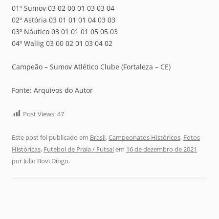
01º Sumov 03 02 00 01 03 03 04
02º Astória 03 01 01 01 04 03 03
03º Náutico 03 01 01 01 05 05 03
04º Wallig 03 00 02 01 03 04 02
Campeão – Sumov Atlético Clube (Fortaleza – CE)
Fonte: Arquivos do Autor
Post Views:
47
Este post foi publicado em
Brasil
,
Campeonatos Históricos
,
Fotos
Históricas
,
Futebol de Praia / Futsal
em
16 de dezembro de 2021
por
Julio Bovi Diogo
.