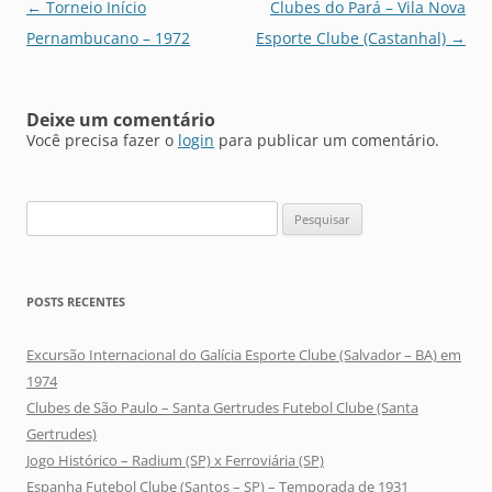
Navegação
←
Torneio Início
Clubes do Pará – Vila Nova
de
Pernambucano – 1972
Esporte Clube (Castanhal)
→
posts
Deixe um comentário
Você precisa fazer o
login
para publicar um comentário.
Pesquisar
por:
POSTS RECENTES
Excursão Internacional do Galícia Esporte Clube (Salvador – BA) em
1974
Clubes de São Paulo – Santa Gertrudes Futebol Clube (Santa
Gertrudes)
Jogo Histórico – Radium (SP) x Ferroviária (SP)
Espanha Futebol Clube (Santos – SP) – Temporada de 1931