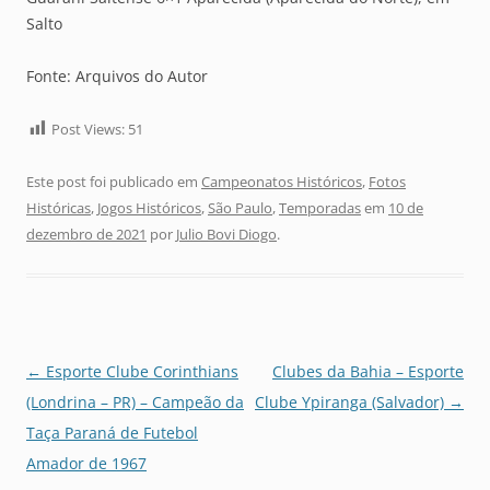
Salto
Fonte: Arquivos do Autor
Post Views:
51
Este post foi publicado em
Campeonatos Históricos
,
Fotos
Históricas
,
Jogos Históricos
,
São Paulo
,
Temporadas
em
10 de
dezembro de 2021
por
Julio Bovi Diogo
.
Navegação
←
Esporte Clube Corinthians
Clubes da Bahia – Esporte
de
(Londrina – PR) – Campeão da
Clube Ypiranga (Salvador)
→
posts
Taça Paraná de Futebol
Amador de 1967