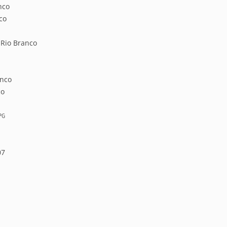
nco
co
 Rio Branco
anco
co
 PG
07