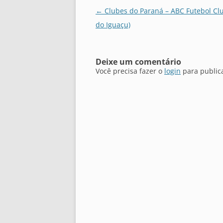
Navegação
←
Clubes do Paraná – ABC Futebol Clu
de
do Iguaçu)
posts
Deixe um comentário
Você precisa fazer o
login
para public