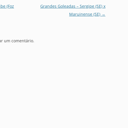
be (Foz
Grandes Goleadas – Sergipe (SE) x
Maruinense (SE)
→
ar um comentário.