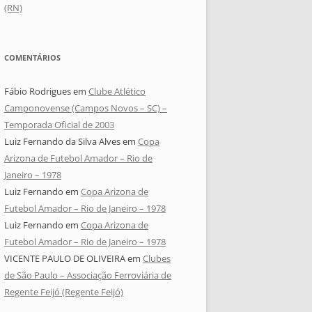
(RN)
COMENTÁRIOS
Fábio Rodrigues
em
Clube Atlético
Camponovense (Campos Novos – SC) –
Temporada Oficial de 2003
Luiz Fernando da Silva Alves
em
Copa
Arizona de Futebol Amador – Rio de
Janeiro – 1978
Luiz Fernando
em
Copa Arizona de
Futebol Amador – Rio de Janeiro – 1978
Luiz Fernando
em
Copa Arizona de
Futebol Amador – Rio de Janeiro – 1978
VICENTE PAULO DE OLIVEIRA
em
Clubes
de São Paulo – Associação Ferroviária de
Regente Feijó (Regente Feijó)