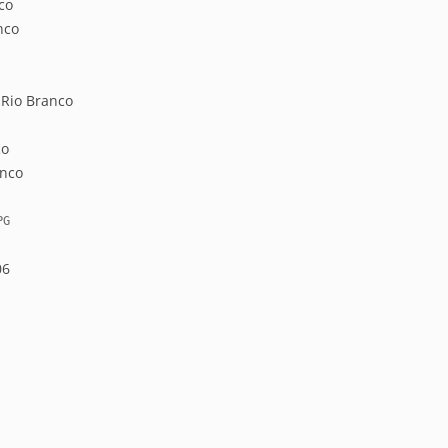
co
nco
 Rio Branco
co
anco
 PG
06