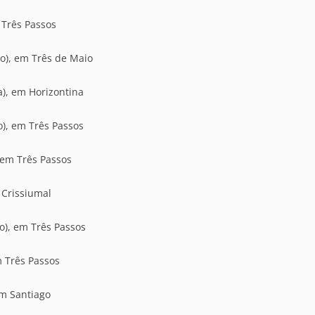
 Três Passos
io), em Três de Maio
a), em Horizontina
o), em Três Passos
 em Três Passos
 Crissiumal
o), em Três Passos
m Três Passos
em Santiago