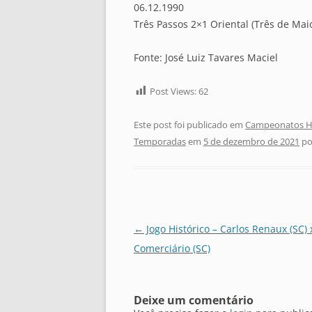
06.12.1990
Três Passos 2×1 Oriental (Três de Mai
Fonte: José Luiz Tavares Maciel
Post Views:
62
Este post foi publicado em
Campeonatos Hi
Temporadas
em
5 de dezembro de 2021
po
Navegação
←
Jogo Histórico – Carlos Renaux (SC) 
de
Comerciário (SC)
posts
Deixe um comentário