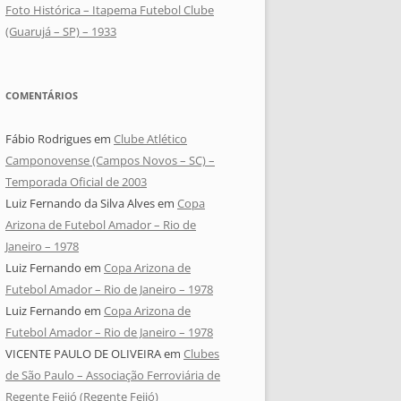
Foto Histórica – Itapema Futebol Clube
(Guarujá – SP) – 1933
COMENTÁRIOS
Fábio Rodrigues
em
Clube Atlético
Camponovense (Campos Novos – SC) –
Temporada Oficial de 2003
Luiz Fernando da Silva Alves
em
Copa
Arizona de Futebol Amador – Rio de
Janeiro – 1978
Luiz Fernando
em
Copa Arizona de
Futebol Amador – Rio de Janeiro – 1978
Luiz Fernando
em
Copa Arizona de
Futebol Amador – Rio de Janeiro – 1978
VICENTE PAULO DE OLIVEIRA
em
Clubes
de São Paulo – Associação Ferroviária de
Regente Feijó (Regente Feijó)