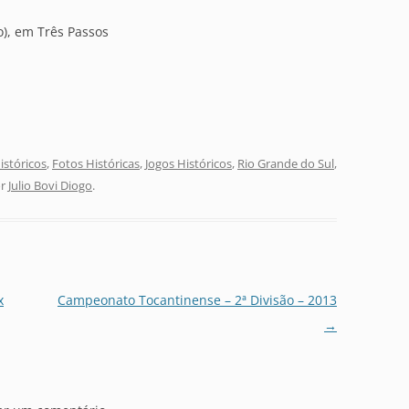
o), em Três Passos
stóricos
,
Fotos Históricas
,
Jogos Históricos
,
Rio Grande do Sul
,
r
Julio Bovi Diogo
.
x
Campeonato Tocantinense – 2ª Divisão – 2013
→