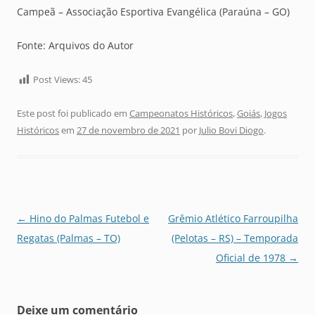
Campeã – Associação Esportiva Evangélica (Paraúna – GO)
Fonte: Arquivos do Autor
Post Views:
45
Este post foi publicado em
Campeonatos Históricos
,
Goiás
,
Jogos
Históricos
em
27 de novembro de 2021
por
Julio Bovi Diogo
.
Navegação
←
Hino do Palmas Futebol e
Grêmio Atlético Farroupilha
de
Regatas (Palmas – TO)
(Pelotas – RS) – Temporada
posts
Oficial de 1978
→
Deixe um comentário