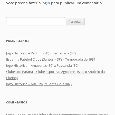
Você precisa fazer o
login
para publicar um comentário.
Pesquisar
por:
POSTS RECENTES
Jogo Histórico – Radium (SP) x Ferroviária (SP)
Espanha Futebol Clube (Santos – SP) – Temporada de 1931
Jogo Histórico – Amazonas (SC) x Paysandu (SC)
Clubes do Paraná – Clube Esportivo Agroceres (Santo Antônio da
Platina)
Jogo Histórico – ABC (RN) x Santa Cruz (RN)
COMENTÁRIOS
Fábio Rodrigues
em
Clube Atlético Camponovense (Campos Novos