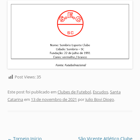
Post Views:
35
Este post foi publicado em
Clubes de Futebol
,
Escudos
,
Santa
Catarina
em
13 de novembro de 2021
por
Julio Bovi Diogo
.
Navegação
←
Torneio Início
São Vicente Atlético Clube