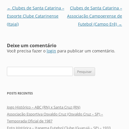
Navegação
←
Clubes de Santa Catarina –
Clubes de Santa Catarina –
de
Esporte Clube Catarinense
Associação Campoerense de
posts
(Itajaí)
Futebol (Campo Erê)
→
Deixe um comentário
Você precisa fazer o
login
para publicar um comentário.
Pesquisar
por:
POSTS RECENTES
Jogo Histórico – ABC (RN) x Santa Cruz (RN)
Associação Esportiva Osvaldo Cruz (Osvaldo Cruz – SP) –
Temporada Oficial de 1987
Foto Histórica – Itapema Futebol Clube (Guarujá – SP) – 1933