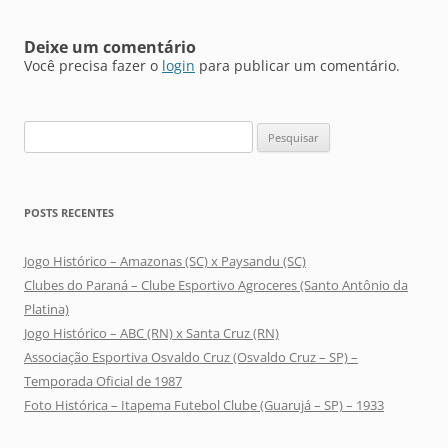
posts
Deixe um comentário
Você precisa fazer o
login
para publicar um comentário.
Pesquisar
por:
POSTS RECENTES
Jogo Histórico – Amazonas (SC) x Paysandu (SC)
Clubes do Paraná – Clube Esportivo Agroceres (Santo Antônio da
Platina)
Jogo Histórico – ABC (RN) x Santa Cruz (RN)
Associação Esportiva Osvaldo Cruz (Osvaldo Cruz – SP) –
Temporada Oficial de 1987
Foto Histórica – Itapema Futebol Clube (Guarujá – SP) – 1933