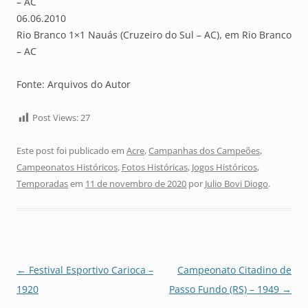
– AC
06.06.2010
Rio Branco 1×1 Nauás (Cruzeiro do Sul – AC), em Rio Branco
– AC
Fonte: Arquivos do Autor
Post Views:
27
Este post foi publicado em
Acre
,
Campanhas dos Campeões
,
Campeonatos Históricos
,
Fotos Históricas
,
Jogos Históricos
,
Temporadas
em
11 de novembro de 2020
por
Julio Bovi Diogo
.
Navegação
←
Festival Esportivo Carioca –
Campeonato Citadino de
de
1920
Passo Fundo (RS) – 1949
→